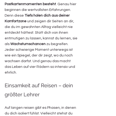
Postkartenmomenten besteht
. Genau hier 
beginnen die wertvollsten Erfahrungen. 
Denn diese 
Tiefs holen dich aus deiner 
Komfortzone
 und zeigen dir Seiten an dir, 
die du im gewohnten Alltag vielleicht nie 
entdeckt hättest. Statt dich von ihnen 
entmutigen zu lassen, kannst du lernen, sie 
als 
Wachstumschancen
 zu begreifen. 
Jeder schwierige Moment unterwegs ist 
wie ein Spiegel, der dir zeigt, wo du noch 
wachsen darfst. Und genau das macht 
das Leben auf vier Rädern so intensiv und 
ehrlich.
Einsamkeit auf Reisen – dein 
größter Lehrer
Auf langen reisen gibt es Phasen, in denen 
du dich isoliert fühlst. Vielleicht stehst du 