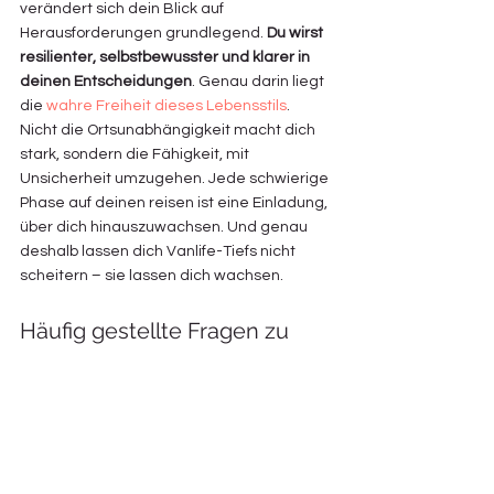
verändert sich dein Blick auf 
Herausforderungen grundlegend. 
Du wirst 
resilienter, selbstbewusster und klarer in 
deinen Entscheidungen
. Genau darin liegt 
die 
wahre Freiheit dieses Lebensstils
. 
Nicht die Ortsunabhängigkeit macht dich 
stark, sondern die Fähigkeit, mit 
Unsicherheit umzugehen. Jede schwierige 
Phase auf deinen reisen ist eine Einladung, 
über dich hinauszuwachsen. Und genau 
deshalb lassen dich Vanlife-Tiefs nicht 
scheitern – sie lassen dich wachsen.
Häufig gestellte Fragen zu 
Vanlife-Tiefs: Warum sie dich 
wachsen lassen
Warum erlebe ich im vanlife häufiger 
emotionale Tiefs als im normalen 