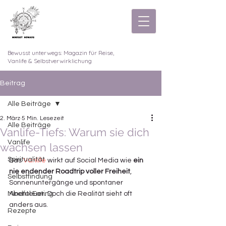
Bewusst unterwegs: Magazin für Reise,
Vanlife & Selbstverwirklichung
Beitrag
Alle Beiträge
2. März
5 Min. Lesezeit
Alle Beiträge
Vanlife-Tiefs: Warum sie dich
Vanlife
wachsen lassen
Spiritualität
Das 
Vanlife
 wirkt auf Social Media wie 
ein 
nie endender Roadtrip voller Freiheit
, 
Selbstfindung
Sonnenuntergänge und spontaner 
Mindful Eating
Abenteuer. Doch die Realität sieht oft 
anders aus. 
Rezepte