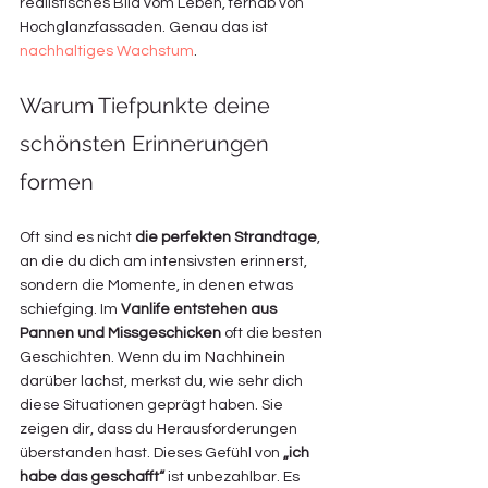
realistisches Bild vom Leben, fernab von 
Hochglanzfassaden. Genau das ist 
nachhaltiges Wachstum
.
Warum Tiefpunkte deine 
schönsten Erinnerungen 
formen
Oft sind es nicht 
die perfekten Strandtage
, 
an die du dich am intensivsten erinnerst, 
sondern die Momente, in denen etwas 
schiefging. Im 
Vanlife entstehen aus 
Pannen und Missgeschicken
 oft die besten 
Geschichten. Wenn du im Nachhinein 
darüber lachst, merkst du, wie sehr dich 
diese Situationen geprägt haben. Sie 
zeigen dir, dass du Herausforderungen 
überstanden hast. Dieses Gefühl von 
„ich 
habe das geschafft“
 ist unbezahlbar. Es 