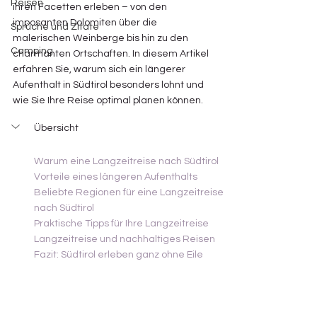
Reisen
ihren Facetten erleben – von den 
imposanten Dolomiten über die 
Sprüche und Zitate
malerischen Weinberge bis hin zu den 
Camping
charmanten Ortschaften. In diesem Artikel 
erfahren Sie, warum sich ein längerer 
Aufenthalt in Südtirol besonders lohnt und 
wie Sie Ihre Reise optimal planen können.
Übersicht
Warum eine Langzeitreise nach Südtirol
Vorteile eines längeren Aufenthalts
Beliebte Regionen für eine Langzeitreise 
nach Südtirol
Praktische Tipps für Ihre Langzeitreise
Langzeitreise und nachhaltiges Reisen
Fazit: Südtirol erleben ganz ohne Eile