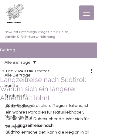
Bewusst unterwegs: Magazin für Reise,
Vanlife & Selbstverwirklichung
Beitrag
Alle Beiträge
19. Dez. 2024
3 Min. Lesezeit
Alle Beiträge
Langzeitreise nach Südtirol:
Vanlife
Warum sich ein längerer
Aufenthalt lohnt
Spiritualität
Südtirol, die nördlichste Region Italiens, ist 
Selbstfindung
ein wahres Paradies für Naturliebhaber, 
Mindful Eating
Genießer und Ruhesuchende. Wer sich für 
eine 
Langzeitreise nach 
Rezepte
Südtirol
 entscheidet, kann die Region in all 