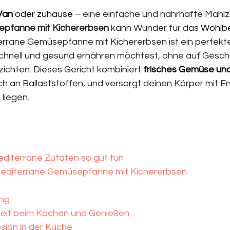
Van
 oder zuhause
 – eine einfache und nahrhafte Mahlze
pfanne mit Kichererbsen
 kann Wunder für das 
Wohlb
errane Gemüsepfanne mit Kichererbsen ist ein perfektes
schnell und gesund ernähren möchtest, ohne auf Gesc
ichten. Dieses Gericht kombiniert 
frisches Gemüse und
eich an Ballaststoffen, und versorgt deinen Körper mit E
iegen.  
iterrane Zutaten so gut tun
editerrane Gemüsepfanne mit Kichererbsen
ung
eit beim Kochen und Genießen
sion in der Küche