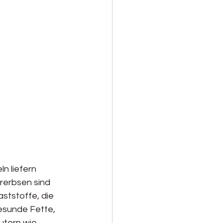
n liefern 
rerbsen sind 
ststoffe, die 
esunde Fette, 
utern wie 