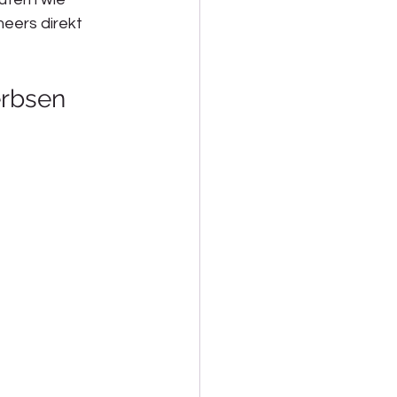
eers direkt 
erbsen