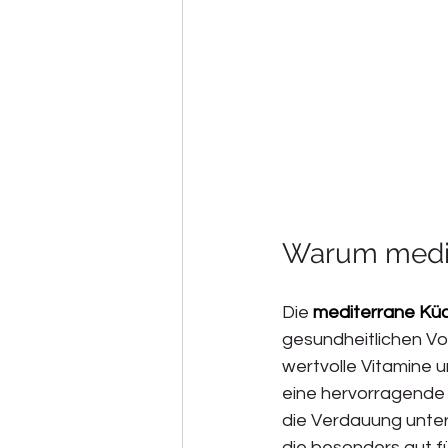
Warum medit
Die 
mediterrane Kü
gesundheitlichen Vor
wertvolle Vitamine 
eine hervorragende p
die Verdauung unters
die besonders gut fü