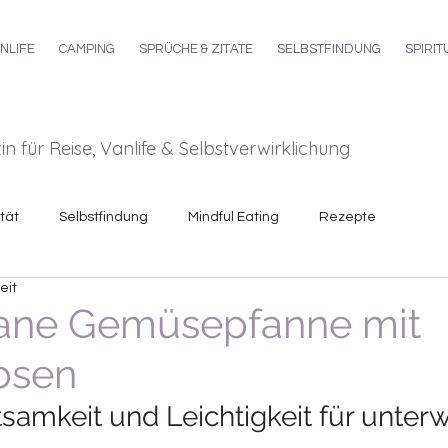
NLIFE
CAMPING
SPRÜCHE & ZITATE
SELBSTFINDUNG
SPIRIT
 für Reise, Vanlife & Selbstverwirklichung
ität
Selbstfindung
Mindful Eating
Rezepte
eit
Camping
rane Gemüsepfanne mit
bsen
samkeit und Leichtigkeit für unter