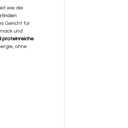
it wie die 
efinden
 Gericht für 
hmack und 
 proteinreiche 
nergie, ohne 