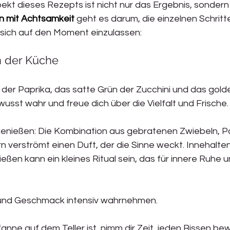
pekt dieses Rezepts ist nicht nur das Ergebnis, sonder
 mit Achtsamkeit
 geht es darum, die einzelnen Schrit
ich auf den Moment einzulassen:
n der Küche
der Paprika, das satte Grün der Zucchini und das golde
sst wahr und freue dich über die Vielfalt und Frische.
enießen: Die Kombination aus gebratenen Zwiebeln, Pa
rn verströmt einen Duft, der die Sinne weckt. Innehalten
ßen kann ein kleines Ritual sein, das für innere Ruhe 
nd Geschmack intensiv wahrnehmen.
ne auf dem Teller ist, nimm dir Zeit, jeden Bissen bew