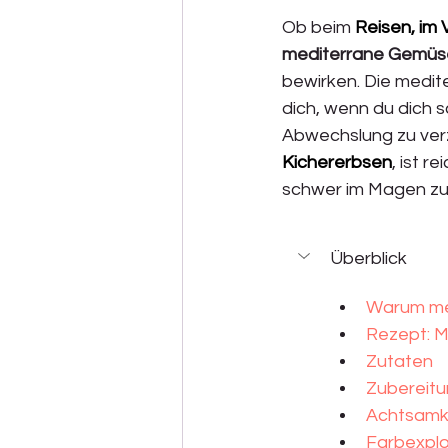
Ob beim 
Reisen, im 
mediterrane Gemüse
bewirken. Die medit
dich, wenn du dich 
Abwechslung zu verz
Kichererbsen
, ist r
schwer im Magen zu l
Überblick
Warum med
Rezept: M
Zutaten
Zubereit
Achtsamk
Farbexplo