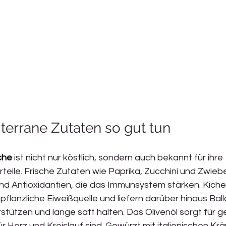
errane Zutaten so gut tun
che
 ist nicht nur köstlich, sondern auch bekannt für ihre 
teile. Frische Zutaten wie Paprika, Zucchini und Zwiebel
und Antioxidantien, die das Immunsystem stärken. Kiche
flanzliche Eiweißquelle und liefern darüber hinaus Balla
tützen und lange satt halten. Das Olivenöl sorgt für g
r Herz und Kreislauf sind. Gewürzt mit italienischen Krä