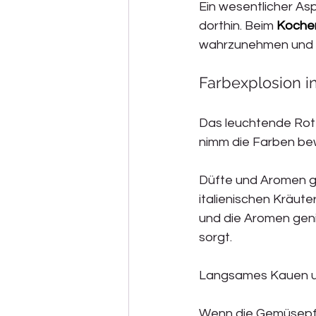
Ein wesentlicher As
dorthin. Beim 
Kochen
wahrzunehmen und s
Farbexplosion i
Das leuchtende Rot 
nimm die Farben bewu
Düfte und Aromen g
italienischen Kräute
und die Aromen genie
sorgt.
Langsames Kauen u
Wenn die Gemüsepfan