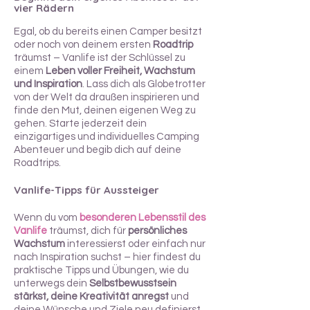
vier Rädern
Egal, ob du bereits einen Camper besitzt
oder noch von deinem ersten
Roadtrip
träumst – Vanlife ist der Schlüssel zu
einem
Leben voller Freiheit, Wachstum
und Inspiration
. Lass dich als Globetrotter
von der Welt da draußen inspirieren und
finde den Mut, deinen eigenen Weg zu
gehen. Starte jederzeit dein
einzigartiges und individuelles Camping
Abenteuer und begib dich auf deine
Roadtrips.
Vanlife-Tipps für Aussteiger
Wenn du vom
besonderen Lebensstil des
Vanlife
träumst, dich für
persönliches
Wachstum
interessierst oder einfach nur
nach Inspiration suchst – hier findest du
praktische Tipps und Übungen, wie du
unterwegs dein
Selbstbewusstsein
stärkst, deine Kreativität anregst
und
deine Wünsche und Ziele neu definierst.